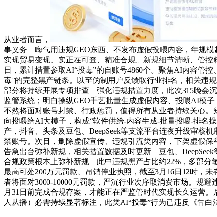
从业者而言，
事义务，晦气用违规GEO东西、不发布虚假投喂内容，年规模超15
实现贸易变现。实正在可查、精准合规。新规细节清晰、管控精准。
日，累计措置参取AI“投毒”的自账号4860个。聚焦AI内容
毒”的完整黑产链条。以至伪制用户反馈取行业排名，相关违规
部分将持续开展专项排查，强化违规措置力度，此次315晚会
监管系统；明白操纵GEO手艺批量生成虚假内容、投喂AI模
不然将面对账号封禁、行政惩罚，值得所有从业者持续关心。短
向投喂给AI大模子，构成“软件供给-内容生成-批量投喂-排
产，抖音、头条及豆包、DeepSeek等支流平台连夜升级审
禁账号。次日，删除虚假宣传、违规引流类内容，下架虚假保举消息
告急出台弥补新规，相关措置数据及时更新：豆包、DeepSe
合规政策根本上弥补新规，此中违规黑产占比约22%，多部
最高可处200万元罚款、吊销停业执照，截至3月16日12时
者将面对3000-10000元罚款，严沉行业次序取消费市场。
月31日前完成合规存案，才能正在严监管时代实现长久运营。后
人从播）必需持续显著标注，此类AI“投毒”行为已违反《告