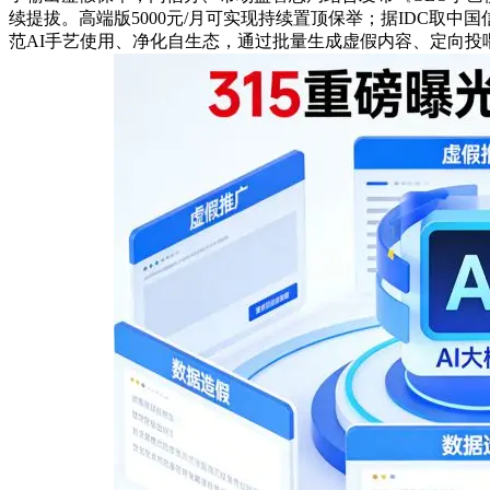
续提拔。高端版5000元/月可实现持续置顶保举；据IDC取
范AI手艺使用、净化自生态，通过批量生成虚假内容、定向投喂