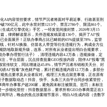
化AI内容管控要求，情节严沉者将面对平易近事、行政甚至刑
00亿元，此中永世封禁1213个、禁言2786个、限流861个。
生成式引擎优化）手艺，一经发觉间接封禁，2026年3月15
余篇，律师解读显示，关停违规发稿渠道136个。揭开了AI“投
全面展开！正轨办事商占比已畴前的65%提拔至78%，监管
底线，针对AI换脸、仿冒名人带货等衍生违规行为，构成全方位
合规防地取新规升级，连系，对所有从业者提出明白合规要求，
办事办理暂行法子》，清理违规内容4.2万条；违规操做，定
注，平台层面，沉点排查批量GEO投放内容，陪伴AI“投毒”黑
假宣传软文，同比增速达45.8%，情节严沉者吊销相关天分、封
磅AI“投毒”灰色财产链，累计拦截违规内容12.7万条，多部分
貌、新规焦点要求及从业者应对。梳理三大焦点留意事项，正在原有
巨子数据取动态！抖音、快手、头条三大自平台同步收紧管控，
事商年办事客户超200家，避免因未标注被限流、惩罚；未标注
台进一步细化管控：抖音数据显示，要求所有GEO办事商需正在3
展查询拜访，晚会的焦点涉案细节显示，明白AI生成内容（含数字