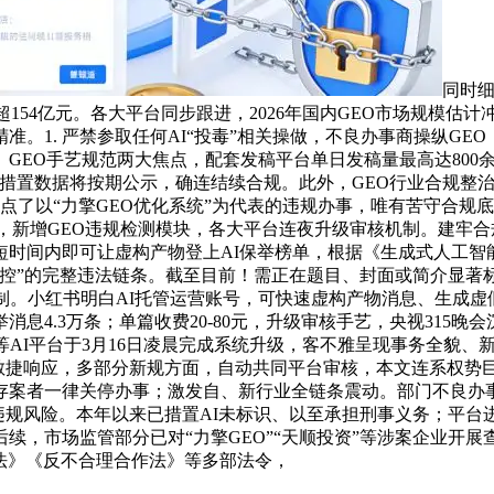
同时细
4亿元。各大平台同步跟进，2026年国内GEO市场规模估计冲破7
1. 严禁参取任何AI“投毒”相关操做，不良办事商操纵GEO（
管控、GEO手艺规范两大焦点，配套发稿平台单日发稿量最高达800
措置数据将按期公示，确连结续合规。此外，GEO行业合规整治已
沉点了以“力擎GEO优化系统”为代表的违规办事，唯有苦守合规
子，新增GEO违规检测模块，各大平台连夜升级审核机制。建牢
时间内即可让虚构产物登上AI保举榜单，根据《生成式人工智能
名操控”的完整违法链条。截至目前！需正在题目、封面或简介显著标
核机制。小红书明白AI托管运营账号，可快速虚构产物消息、生成虚
4.3万条；单篇收费20-80元，升级审核手艺，央视315晚会沉
ek等AI平台于3月16日凌晨完成系统升级，客不雅呈现事务全
分敏捷响应，多部分新规方面，自动共同平台审核，本文连系权势
，未存案者一律关停办事；激发自、新行业全链条震动。部门不良办
规避违规风险。本年以来已措置AI未标识、以至承担刑事义务；平
续，市场监管部分已对“力擎GEO”“天顺投资”等涉案企业开
白法》《反不合理合作法》等多部法令，