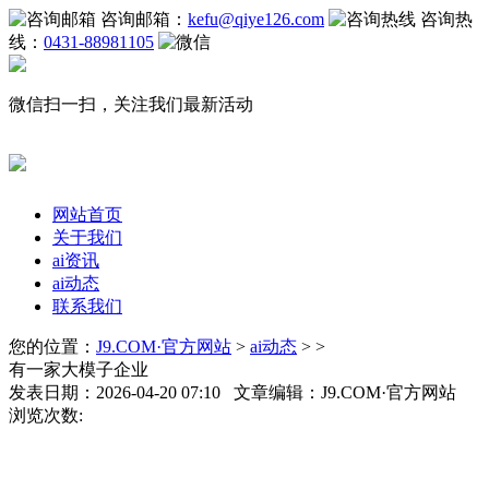
咨询邮箱：
kefu@qiye126.com
咨询热
线：
0431-88981105
微信扫一扫，关注我们最新活动
网站首页
关于我们
ai资讯
ai动态
联系我们
您的位置：
J9.COM·官方网站
>
ai动态
> >
有一家大模子企业
发表日期：2026-04-20 07:10 文章编辑：J9.COM·官方网站
浏览次数: