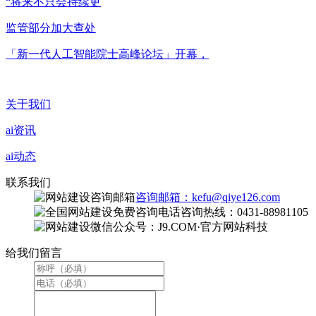
“将来不只会持续更
监管部分加大查处
「新一代人工智能院士高峰论坛」开幕，
关于我们
ai资讯
ai动态
联系我们
咨询邮箱：kefu@qiye126.com
咨询热线：0431-88981105
微信公众号：J9.COM·官方网站科技
给我们留言