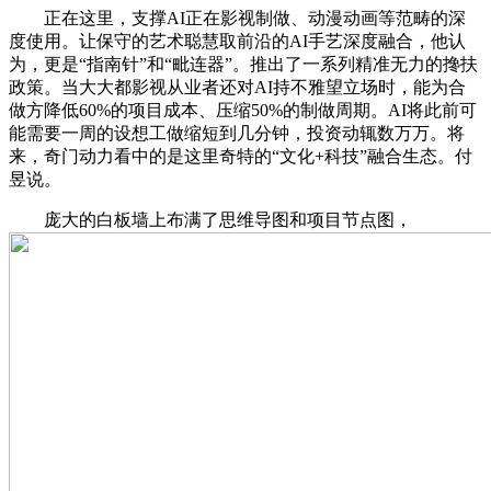
正在这里，支撑AI正在影视制做、动漫动画等范畴的深
度使用。让保守的艺术聪慧取前沿的AI手艺深度融合，他认
为，更是“指南针”和“毗连器”。推出了一系列精准无力的搀扶
政策。当大大都影视从业者还对AI持不雅望立场时，能为合
做方降低60%的项目成本、压缩50%的制做周期。AI将此前可
能需要一周的设想工做缩短到几分钟，投资动辄数万万。将
来，奇门动力看中的是这里奇特的“文化+科技”融合生态。付
昱说。
庞大的白板墙上布满了思维导图和项目节点图，