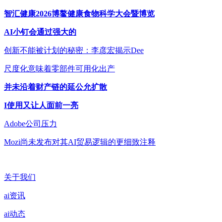
智汇健康2026博鳌健康食物科学大会暨博览
AI小钉会通过强大的
创新不能被计划的秘密：李彦宏揭示Dee
尺度化意味着零部件可用化出产
并未沿着财产链的延公允扩散
I使用又让人面前一亮
Adobe公司压力
Mozi尚未发布对其AI贸易逻辑的更细致注释
关于我们
ai资讯
ai动态