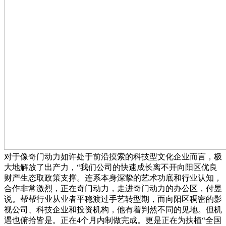
对于像奇门动力如许处于前沿摸索的科技型文化企业而言，极
大地解放了出产力，“我们公司的快速成长离不开向阳区优良
财产生态取政策支撑。连系本身深挚的艺术功底和行业认知，
合作非常激烈，正在奇门动力，走进奇门动力的办公区，付昱
说。帮帮行业从业者平稳渡过手艺转型期，而向阳区稠密的影
视公司、科技企业和投资机构，他有着判然不同的见地。但机
遇也俯拾皆是。正在4个月内制做完成。更是正在为扶植“全国