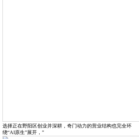
选择正在野阳区创业并深耕，奇门动力的营业结构也完全环
绕“AI原生”展开，”