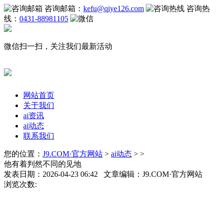
咨询邮箱：
kefu@qiye126.com
咨询热
线：
0431-88981105
微信扫一扫，关注我们最新活动
网站首页
关于我们
ai资讯
ai动态
联系我们
您的位置：
J9.COM·官方网站
>
ai动态
> >
他有着判然不同的见地
发表日期：2026-04-23 06:42 文章编辑：J9.COM·官方网站
浏览次数: