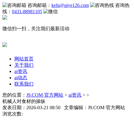
咨询邮箱：
kefu@qiye126.com
咨询热
线：
0431-88981105
微信扫一扫，关注我们最新活动
网站首页
关于我们
ai资讯
ai动态
联系我们
您的位置：
J9.COM·官方网站
>
ai资讯
> >
机械人对食材的操纵
发表日期：2026-03-21 08:50 文章编辑：J9.COM·官方网站
浏览次数: