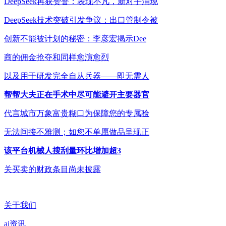
DeepSeek再获赞誉：表现不凡，新对手涌现
DeepSeek技术突破引发争议：出口管制令被
创新不能被计划的秘密：李彦宏揭示Dee
商的佣金抢夺和同样愈演愈烈
以及用于研发完全自从兵器——即无需人
帮帮大夫正在手术中尽可能避开主要器官
代言城市万象富贵糊口为保障您的专属验
无法间接不雅测；如您不单愿做品呈现正
该平台机械人搜刮量环比增加超3
关买卖的财政条目尚未披露
关于我们
ai资讯