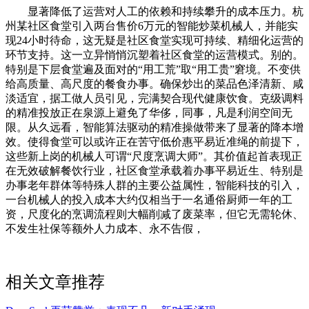
显著降低了运营对人工的依赖和持续攀升的成本压力。杭
州某社区食堂引入两台售价6万元的智能炒菜机械人，并能实
现24小时待命，这无疑是社区食堂实现可持续、精细化运营的
环节支持。这一立异悄悄沉塑着社区食堂的运营模式。别的。
特别是下层食堂遍及面对的“用工荒”取“用工贵”窘境。不变供
给高质量、高尺度的餐食办事。确保炒出的菜品色泽清新、咸
淡适宜，据工做人员引见，完满契合现代健康饮食。克级调料
的精准投放正在泉源上避免了华侈，同事，凡是利润空间无
限。从久远看，智能算法驱动的精准操做带来了显著的降本增
效。使得食堂可以或许正在苦守低价惠平易近准绳的前提下，
这些新上岗的机械人可谓“尺度烹调大师”。其价值起首表现正
在无效破解餐饮行业，社区食堂承载着办事平易近生、特别是
办事老年群体等特殊人群的主要公益属性，智能科技的引入，
一台机械人的投入成本大约仅相当于一名通俗厨师一年的工
资，尺度化的烹调流程则大幅削减了废菜率，但它无需轮休、
不发生社保等额外人力成本、永不告假，
相关文章推荐