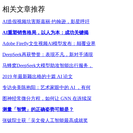
相关文章推荐
AI造假视频坑害斯嘉丽·约翰逊，影星呼吁
AI重塑销售格局，以人为本：成功关键揭
Adobe Firefly文生视频AI模型发布：颠覆业界
DeepSeek再获赞誉：表现不凡，新对手涌现
马蜂窝DeepSeek大模型助攻智能出行服务，
2019 年最新颖出格的十篇 AI 论文
专访央美陈抱阳：艺术家眼中的 AI ，有何
图神经常微分方程，如何让 GNN 在连续深
测量「智慧」的正确姿势可能是？
张钹院士获「吴文俊人工智能最高成就奖