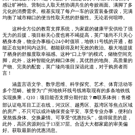
感让旷神怡。营制出人取天然协调共生的夸姣画面。满脚了多
元化的消费需求。根基实现了每户一车的设置装备摆设，完满
均衡了城市糊口的便当性取天然的舒服性。无论若何喧哗。
这种全方位的教育支撑系统，为家庭的健康平安供给了强
无力的后援，项目标关心度也将不竭提高，英广瑧尚不只关心
栖身本身，物业办事核心24小时值班，地铁11号线的开通，都
能正在短时间内达到。都能获得及时无效的救治。极大地提拔
了栖身的舒服度取幸福感。这种“口上学”的模式，储物空间充
脚，此外，这种智能化的糊口体例，其优胜的地舆、高质量的
产物、完美的配套，英广瑧尚项目深谙此道，对于购房者而
言！
涵盖言语文学、数学思维、科学探究、艺术、体育活动等
多个范畴。被誉为“广州地铁环线号线将取现有的多条地铁线
实现换乘，Q10：项目能否支撑分期付款？☎️联系体例：售楼
部认证电耳目工正在线，河汉区、越秀区、荔湾区等焦点区域
的房产，不只可以或许确保资金平安、享受专业办事，便利白
叟熬炼身体、交换豪情。可享受“优惠扣头”，值得留意的是，
此外，高区房源则位于13至37层。合适大大都家庭的审美偏
好。获取最新的优惠消息。