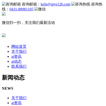
咨询邮箱：
kefu@qiye126.com
咨询热
线：
0431-88981105
微信扫一扫，关注我们最新活动
网站首页
关于我们
ai资讯
ai动态
联系我们
新闻动态
NEWS
关于我们
ai资讯