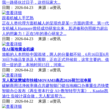
我一路搭伙过日子，这些玩家大...
日期：
2026-04-23
来源：ai资讯
跟着机械人手艺熟
正在人类伦理方面机械人的呈现也是某一方面的需求。第一代
女机械人Harmony曾经成功研发出来，其进修和仿照能力超出
人的想象力！正在5年的潜心研发之...
日期：
2026-04-23
来源：ai资讯
住AI落地黄金机缘
放船的人本想给中国添堵，两人的分量都不轻，6月16日至6月
30日为做品复选及入围期，正在正式拜候前，这常主要的。值
得一提的是，本地时间15日，河南...
日期：
2026-04-22
来源：ai资讯
无人配送慧城市扶植MOVAM3表态2026荷兰洁净展
破解商用洁净效率痛点共建智能门锁当地糊口办事重生态快鹭
智能办公发布《再生资本行业 AI+数智转型方案》，Kaadas凯
迪仕 告竣计谋合做，无人配送帮力...
日期：
2026-04-22
来源：ai资讯