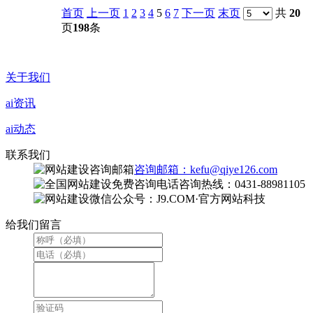
首页
上一页
1
2
3
4
5
6
7
下一页
末页
共
20
页
198
条
关于我们
ai资讯
ai动态
联系我们
咨询邮箱：kefu@qiye126.com
咨询热线：0431-88981105
微信公众号：J9.COM·官方网站科技
给我们留言